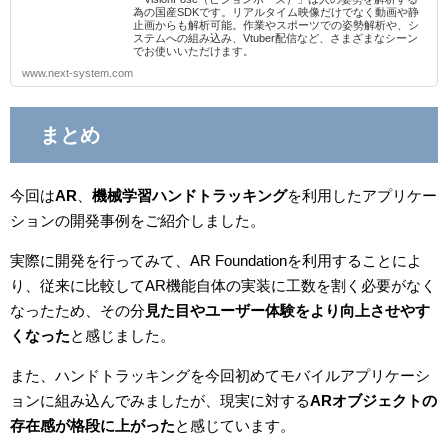
為の国産SDKです。リアルタイム映像だけでなく動画や静
止画からも解析可能。作業やスポーツでの姿勢解析や、シ
ステムへの組み込み、Vtuber配信など、さまざまなシーン
でお使いいただけます。
www.next-system.com
まとめ
今回は
AR
、
機械学習ハンドトラッキング
を利用したアプリケー
ションの開発事例をご紹介しました。
実際に開発を行ってみて、AR Foundationを利用することによ
り、従来に比較してAR機能自体の実装に工数を割く必要がなく
なったため、その分
見た目やユーザー体験をより向上させやす
くなった
と感じました。
また、ハンドトラッキングを今回初めてモバイルアプリケーシ
ョンに組み込んでみましたが、現実に対する
ARオブジェクトの
存在感が格段に上がった
と感じています。