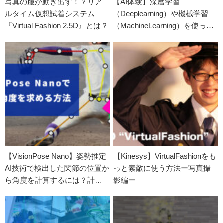
写真の服が動き出す！？リア
【AI体験】深層学習
ルタイム仮想試着システム
（Deeplearning）や機械学習
『Virtual Fashion 2.5D』とは？
（MachineLearning）を使った
ブラウザで試せるWEBアプリ
14選
【VisionPose Nano】姿勢推定
【Kinesys】VirtualFashionをも
AI技術で検出した関節の位置か
っと素敵に使う方法ー写真撮
ら角度を計算するには？計算
影編ー
式から詳しく解説【すぐに使
えるエクセルシート付き】