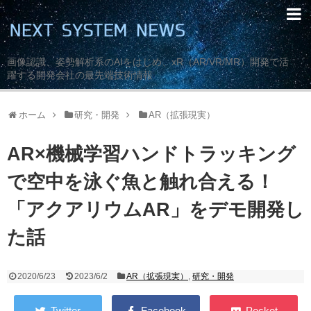
画像認識、姿勢解析系のAIをはじめ、xR（AR/VR/MR）開発で活
躍する開発会社の最先端技術情報
ホーム
研究・開発
AR（拡張現実）
AR×機械学習ハンドトラッキング
で空中を泳ぐ魚と触れ合える！
「アクアリウムAR」をデモ開発し
た話
2020/6/23
2023/6/2
AR（拡張現実）
,
研究・開発