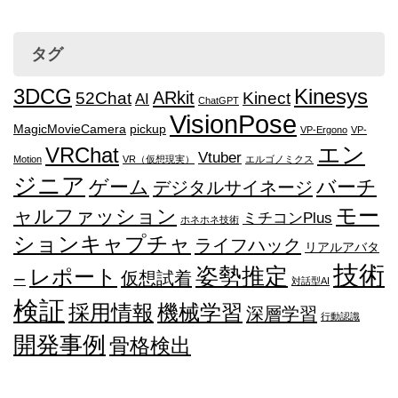
タグ
3DCG
Kinesys
ARkit
52Chat
Kinect
AI
ChatGPT
VisionPose
MagicMovieCamera
pickup
VP-Ergono
VP-
エン
VRChat
Vtuber
Motion
VR（仮想現実）
エルゴノミクス
ジニア
ゲーム
バーチ
デジタルサイネージ
モー
ャルファッション
ミチコンPlus
ホネホネ技術
ションキャプチャ
ライフハック
リアルアバタ
技術
姿勢推定
レポート
仮想試着
ー
対話型AI
検証
採用情報
機械学習
深層学習
行動認識
開発事例
骨格検出