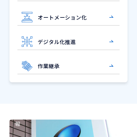
オートメーション化
デジタル化推進
作業継承
企
業
情
報