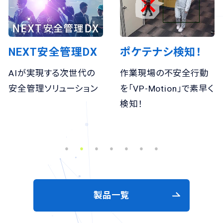
XT安全管理DX
ポケテナシ検知！
VP-
が実現する次世代の
作業現場の不安全行動
マル
管理ソリューション
を「VP-Motion」で素早く
を自
検知！
視化
製品一覧