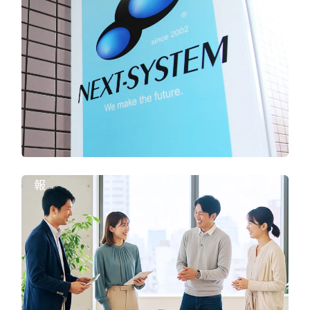
採
用
情
報