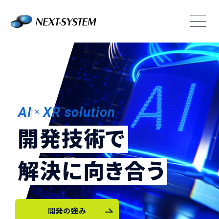
AI
XR solution
×
開発技術で
解決に向き合う
開発の強み