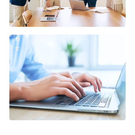
お
問
い
合
わ
せ