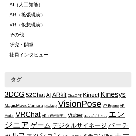
AI（人工知能）
AR（拡張現実）
VR（仮想現実）
その他
研究・開発
社員インタビュー
タグ
3DCG
Kinesys
ARkit
52Chat
Kinect
AI
ChatGPT
VisionPose
MagicMovieCamera
pickup
VP-Ergono
VP-
エン
VRChat
Vtuber
Motion
VR（仮想現実）
エルゴノミクス
ジニア
ゲーム
バーチ
デジタルサイネージ
モー
ャルファッション
ミチコンPlus