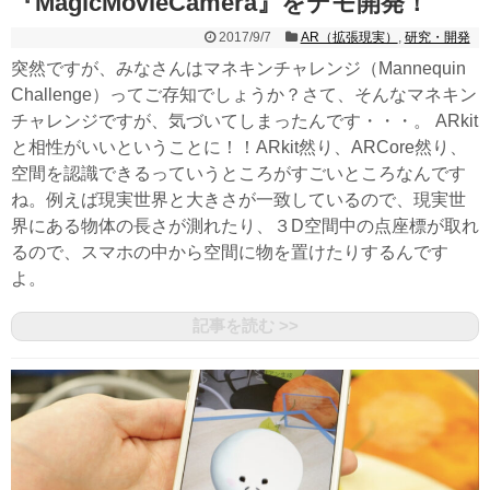
『MagicMovieCamera』をデモ開発！
2017/9/7
AR（拡張現実）
,
研究・開発
突然ですが、みなさんはマネキンチャレンジ（Mannequin
Challenge）ってご存知でしょうか？さて、そんなマネキン
チャレンジですが、気づいてしまったんです・・・。 ARkit
と相性がいいということに！！ARkit然り、ARCore然り、
空間を認識できるっていうところがすごいところなんです
ね。例えば現実世界と大きさが一致しているので、現実世
界にある物体の長さが測れたり、３D空間中の点座標が取れ
るので、スマホの中から空間に物を置けたりするんです
よ。
記事を読む >>