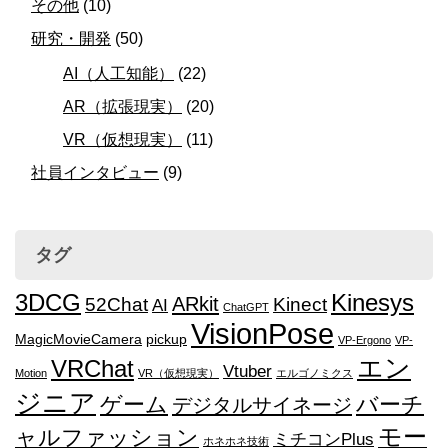
その他
(10)
研究・開発
(50)
AI（人工知能）
(22)
AR（拡張現実）
(20)
VR（仮想現実）
(11)
社員インタビュー
(9)
タグ
3DCG
Kinesys
ARkit
52Chat
Kinect
AI
ChatGPT
VisionPose
MagicMovieCamera
pickup
VP-Ergono
VP-
エン
VRChat
Vtuber
Motion
VR（仮想現実）
エルゴノミクス
ジニア
ゲーム
バーチ
デジタルサイネージ
モー
ャルファッション
ミチコンPlus
ホネホネ技術