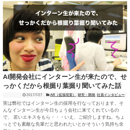
AI開発会社にインターン生が来たので、せ
っかくだから根掘り葉掘り聞いてみた話
2017/7/27
AR（拡張現実）
,
研究・開発
,
社員インタビュー
実は弊社ではインターン生の採用を行なっております。そ
んなインターン生が今日ちょう会社に来てくれているの
で、 若いエキスをもら・・・いえ、ご紹介しますね。ちょ
っとでも素敵な先輩だと思われたいとかそういう気持ち全