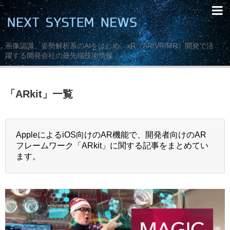
画像認識、姿勢解析系のAIをはじめ、xR（AR/VR/MR）開発で活
躍する開発会社の最先端技術情報
「
ARkit
」
一覧
AppleによるiOS向けのAR機能で、開発者向けのAR
フレームワーク「ARkit」に関する記事をまとめてい
ます。