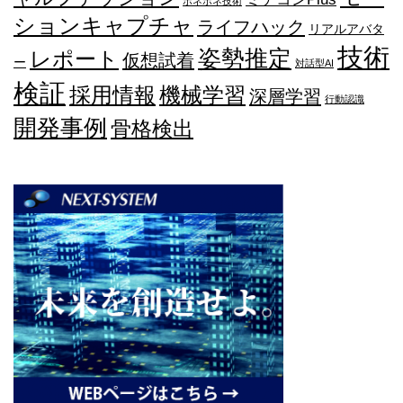
ホネホネ技術
ションキャプチャ
ライフハック
リアルアバタ
技術
姿勢推定
レポート
仮想試着
ー
対話型AI
検証
採用情報
機械学習
深層学習
行動認識
開発事例
骨格検出