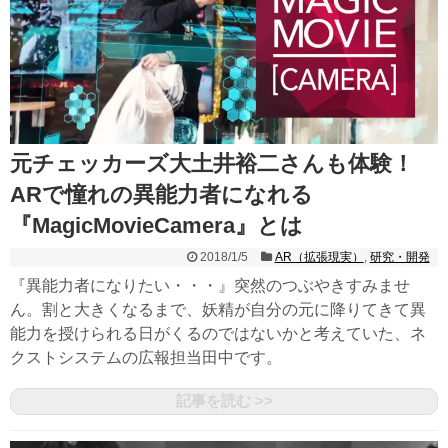
元チェッカーズ大土井裕二さんも体験！
ARで憧れの異能力者になれる
『MagicMovieCamera』とは
2018/1/5
AR（拡張現実）
,
研究・開発
『異能力者になりたい・・・』突然のつぶやきすみませ
ん。割と大きくなるまで、妖精が自分の元に降りてきて異
能力を授けられる日がくるのではないかと考えていた、ネ
クストシステムの広報担当田中です。
記事を読む >>