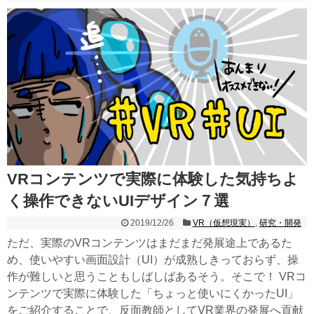
VRコンテンツで実際に体験した気持ちよ
く操作できないUIデザイン７選
2019/12/26
VR（仮想現実）
,
研究・開発
ただ、実際のVRコンテンツはまだまだ発展途上であるた
め、使いやすい画面設計（UI）が成熟しきっておらず、操
作が難しいと思うこともしばしばあるそう。そこで！ VRコ
ンテンツで実際に体験した「ちょっと使いにくかったUI」
をご紹介することで、反面教師としてVR業界の発展へ貢献