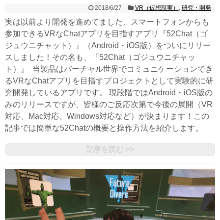
2018/6/27
VR（仮想現実）
,
研究・開発
実は以前より開発を進めてました、スマートフォンからも
参加できるVRなChatアプリを目指すアプリ『52Chat（ゴ
ジュウニチャット）』（Android・iOS版）をついにリリー
スしました！その名も、『52Chat（ゴジュウニチャッ
ト）』 当製品はバーチャル世界でコミュニケーションでき
るVRなChatアプリを目指すプロジェクトとして実験的に研
究開発しているアプリです。 現段階ではAndroid・iOS版の
みのリリースですが、皆様のご反応次第で今後の展開（VR
対応、Mac対応、Windows対応など）が決まります！この
記事では簡単な52Chatの概要と操作方法を紹介します。
記事を読む >>