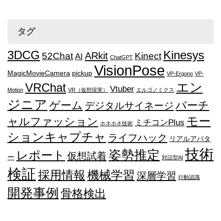
タグ
3DCG
Kinesys
ARkit
52Chat
Kinect
AI
ChatGPT
VisionPose
MagicMovieCamera
pickup
VP-Ergono
VP-
エン
VRChat
Vtuber
Motion
VR（仮想現実）
エルゴノミクス
ジニア
ゲーム
バーチ
デジタルサイネージ
モー
ャルファッション
ミチコンPlus
ホネホネ技術
ションキャプチャ
ライフハック
リアルアバタ
技術
姿勢推定
レポート
仮想試着
ー
対話型AI
検証
採用情報
機械学習
深層学習
行動認識
開発事例
骨格検出