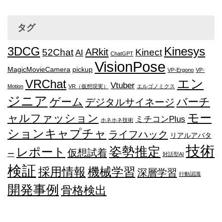
タグ
3DCG
Kinesys
ARkit
52Chat
Kinect
AI
ChatGPT
VisionPose
MagicMovieCamera
pickup
VP-Ergono
VP-
エン
VRChat
Vtuber
Motion
VR（仮想現実）
エルゴノミクス
ジニア
ゲーム
バーチ
デジタルサイネージ
モー
ャルファッション
ミチコンPlus
ホネホネ技術
ションキャプチャ
ライフハック
リアルアバタ
技術
姿勢推定
レポート
仮想試着
ー
対話型AI
検証
採用情報
機械学習
深層学習
行動認識
開発事例
骨格検出