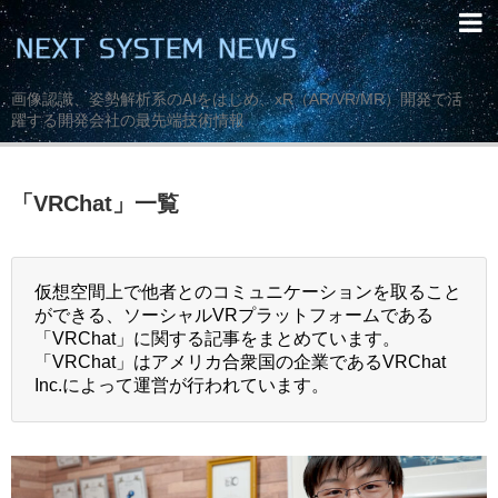
画像認識、姿勢解析系のAIをはじめ、xR（AR/VR/MR）開発で活
躍する開発会社の最先端技術情報
「
VRChat
」
一覧
仮想空間上で他者とのコミュニケーションを取ること
ができる、ソーシャルVRプラットフォームである
「VRChat」に関する記事をまとめています。
「VRChat」はアメリカ合衆国の企業であるVRChat
Inc.によって運営が行われています。