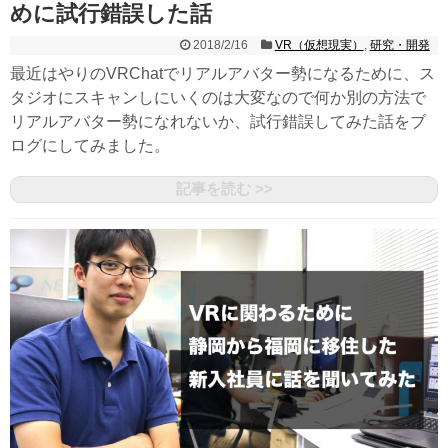
めに試行錯誤した話
2018/2/16
VR（仮想現実）
,
研究・開発
最近はやりのVRChatでリアルアバター勢になるために、ス
タジオにスキャンしにいくのは大変なので何か別の方法で
リアルアバター勢になれないか、試行錯誤してみた話をブ
ログにしてみました。
記事を読む >>