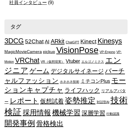
社員インタビュー
(9)
タグ
3DCG
Kinesys
ARkit
52Chat
Kinect
AI
ChatGPT
VisionPose
MagicMovieCamera
pickup
VP-Ergono
VP-
エン
VRChat
Vtuber
Motion
VR（仮想現実）
エルゴノミクス
ジニア
ゲーム
バーチ
デジタルサイネージ
モー
ャルファッション
ミチコンPlus
ホネホネ技術
ションキャプチャ
ライフハック
リアルアバタ
技術
姿勢推定
レポート
仮想試着
ー
対話型AI
検証
採用情報
機械学習
深層学習
行動認識
開発事例
骨格検出