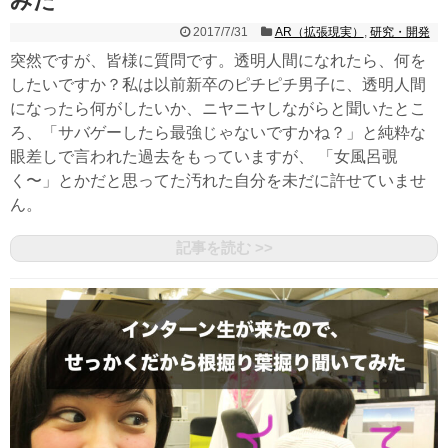
みた
2017/7/31
AR（拡張現実）
,
研究・開発
突然ですが、皆様に質問です。透明人間になれたら、何を
したいですか？私は以前新卒のピチピチ男子に、透明人間
になったら何がしたいか、ニヤニヤしながらと聞いたとこ
ろ、「サバゲーしたら最強じゃないですかね？」と純粋な
眼差しで言われた過去をもっていますが、 「女風呂覗
く〜」とかだと思ってた汚れた自分を未だに許せていませ
ん。
記事を読む >>