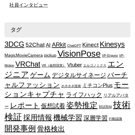
社員インタビュー
タグ
3DCG
Kinesys
ARkit
52Chat
Kinect
AI
ChatGPT
VisionPose
MagicMovieCamera
pickup
VP-Ergono
VP-
エン
VRChat
Vtuber
Motion
VR（仮想現実）
エルゴノミクス
ジニア
ゲーム
バーチ
デジタルサイネージ
モー
ャルファッション
ミチコンPlus
ホネホネ技術
ションキャプチャ
ライフハック
リアルアバタ
技術
姿勢推定
レポート
仮想試着
ー
対話型AI
検証
採用情報
機械学習
深層学習
行動認識
開発事例
骨格検出