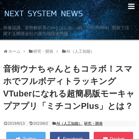
画像認識、姿勢解析系のAIをはじめ、xR（AR/VR/MR）開発で活
躍する開発会社の最先端技術情報
ホーム
研究・開発
AI（人工知能）
音街ウナちゃんともコラボ！スマ
ホでフルボディトラッキング
VTuberになれる超簡易版モーキャ
プアプリ「ミチコンPlus」とは？
2019/9/13
2023/6/2
AI（人工知能）
,
研究・開発