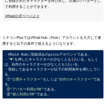
に登録されたキャラクターを呼び出し、共通のアバターとし
て利用することができます。
VRoid公式ページより
ミチコンPlusではVRoid Hub（Pixiv）アカウントを入力して連
携すると以下の条件で使えるようになります。
・VRoid Hubに登録済みのpixivアカウントである。
・
"♥"
を押したキャラクターが少なくとも
1
人いる。もしく
は、自作のキャラクターが少なくとも
1
人いる。
・登録してあるキャラクターが以下の利用条件を満たしてい
る。
 ①
"公開キャラクター"
もしくは
"自作のキャラクター"
であ
る。
 ②
"アバター利用がOK"
である。
 ③
"個人利用がOK"
である。