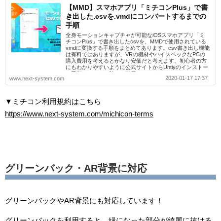
【MMD】スマホアプリ「ミチコンPlus」で書
き出した.csvを.vmdにコンバートするまでの
手順
全身モーションキャプチャが可能なiOSスマホアプリ「ミ
チコンPlus」で書き出したcsvを、MMDで使用されている
vmdに変換する手順をまとめてあります。csv書き出し機能
は有料ではありますが、VRの機材やハイスペックなPCの
購入費用を考えるとかなり安価だと考えます。初心者の方
にもわかりやすいように公式サイトからUntiyのインストー
ル手順をリンクを貼って引用しています。
2020-01-17 17:37
www.next-system.com
▼ミチコン利用規約はこちら
https://www.next-system.com/michicon-terms
グリーンバック・AR背景に対応
グリーンバックやAR背景にも対応しています！
グリーンバックを利用すると、緑になった部分が綺麗に抜ける