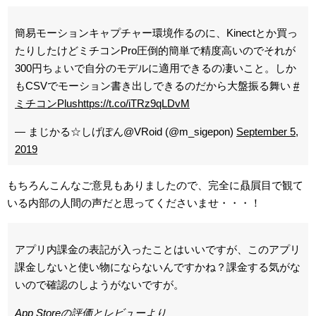
簡易モーションキャプチャー環境作るのに、Kinectとか買っ
たりしたけどミチコンPro圧倒的簡単で精度高いのでそれが
300円ちょいで自分のモデルに適用できるの凄いこと。しか
もCSVでモーション書き出しできるのだから大盤振る舞い
#
ミチコンPlus
https://t.co/iTRz9qLDvM
— まじかる☆しげぽん@VRoid (@m_sigepon)
September 5,
2019
もちろんこんなご意見もありましたので、完全に贔屓目で観て
いる内部の人間の声だと思ってくださいませ・・・！
アプリ内課金の表記が入ったことはいいですが、このアプリ
課金しないと使い物にならないんですかね？課金する気がな
いので確認のしようがないですが。
App Storeの評価とレビューより