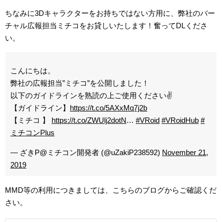
ちなみに3Dキャラクターをお持ちではない方用に、弊社のバー
チャル広報担当ミチコをお貸しいたします！奮ってDLくださ
い。
こんにちは。
弊社の広報担当”ミチコ”を公開しました！
以下のガイドラインを熟読の上ご使用ください✌️
【ガイドライン】
https://t.co/5AXxMq7j2b
【ミチコ 】
https://t.co/ZWUlj2dotN
…
#VRoid
#VRoidHub
#
ミチコンPlus
— ざきP@ミチコン開発者 (@uZakiP238592)
November 21,
2019
MMD等の利用につきましては、こちらのブログからご確認くだ
さい。