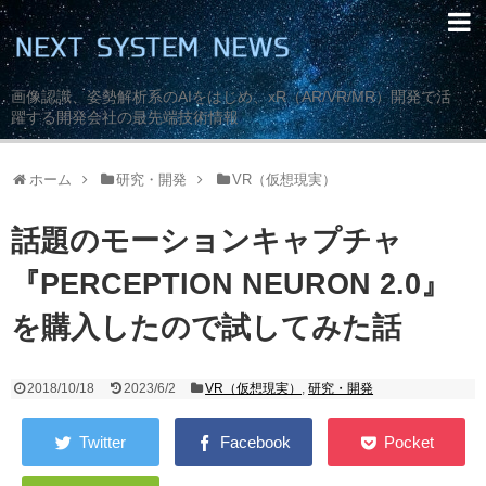
画像認識、姿勢解析系のAIをはじめ、xR（AR/VR/MR）開発で活
躍する開発会社の最先端技術情報
ホーム
研究・開発
VR（仮想現実）
話題のモーションキャプチャ
『PERCEPTION NEURON 2.0』
を購入したので試してみた話
2018/10/18
2023/6/2
VR（仮想現実）
,
研究・開発