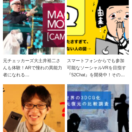
元チェッカーズ大土井裕二さ
スマートフォンからでも参加
んも体験！ARで憧れの異能力
可能なソーシャルVRを目指す
者になれる
『52Chat』を開発中！その知
『MagicMovieCamera』とは
られざる名前の由来は？