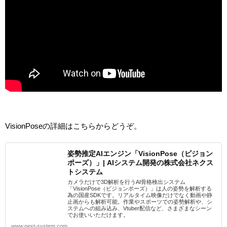
VisionPoseの詳細はこちらからどうぞ。
姿勢推定AIエンジン「VisionPose（ビジョン
ポーズ）」| AIシステム開発の株式会社ネクス
トシステム
カメラだけで3D解析を行うAI骨格検出システム
「VisionPose（ビジョンポーズ）」は人の姿勢を解析する
為の国産SDKです。リアルタイム映像だけでなく動画や静
止画からも解析可能。作業やスポーツでの姿勢解析や、シ
ステムへの組み込み、Vtuber配信など、さまざまなシーン
でお使いいただけます。
www.next-system.com