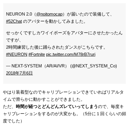
NEURON 2.0（
@noitomocap
）が届いたので装備して、
#52Chat
のアバターを動かしてみました。
せっかくですしカワイイポーズをアバターにさせたかったん
ですが、
2時間練習した後に踊らされたダンスがこちらです。
#NEURON
#Fortnite
pic.twitter.com/M78rB7ruri
— NEXT-SYSTEM（AR/AI/VR） (@NEXT_SYSTEM_Co)
2018年7月6日
やはり装着型なのでキャリブレーションできていればリアルタ
イムで滑らかに動かすことができました。
ただ、
時間が経つとどんどんズレていってしまう
ので、毎度キ
ャリブレーションをするのが大変かも。（5分に１回くらいの頻
度でした）