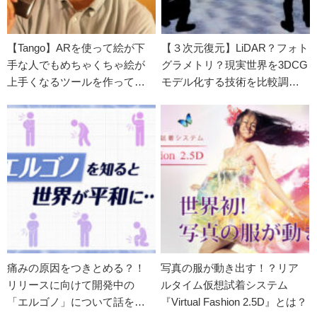
【Tango】ARを使って絵が下
【３次元復元】LiDAR？フォト
手な人でもめちゃくちゃ絵が
グラメトリ？現実世界を3DCG
上手くなるツールを作ってみ
モデル化する技術を比較調
た
査！
痛みの原因をつきとめる？！
写真の服が動き出す！？リア
リリースに向けて開発中の
ルタイム仮想試着システム
「エルゴノ」について話を聞
『Virtual Fashion 2.5D』とは？