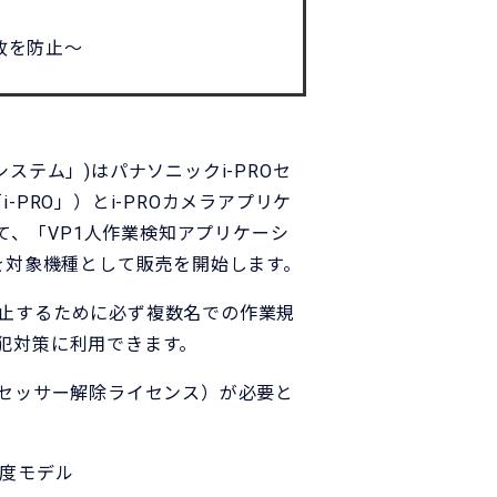
故を防止〜
テム」)はパナソニックi-PROセ
PRO」）とi-PROカメラアプリケ
て、「VP1人作業検知アプリケーシ
デルを対象機種として販売を開始します。
止するために必ず複数名での作業規
犯対策に利用できます。
プロセッサー解除ライセンス）が必要と
像度モデル