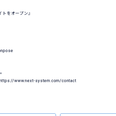
サイトをオープン』
onpose
＝
https://www.next-system.com/contact