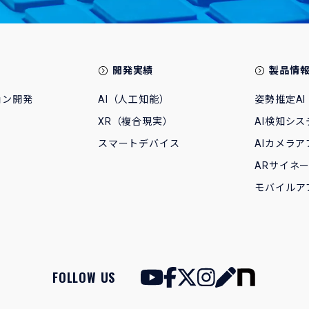
開発実績
製品情
ョン開発
AI（人工知能）
姿勢推定AI
XR（複合現実）
AI検知シス
スマートデバイス
AIカメラア
ARサイネ
モバイルア
FOLLOW US