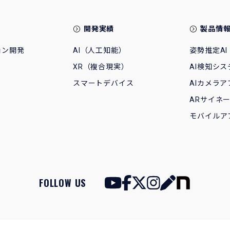
開発実績
製品情
ョン開発
AI（人工知能）
姿勢推定AI
XR（複合現実）
AI検知シス
スマートデバイス
AIカメラア
ARサイネ
モバイルア
FOLLOW US