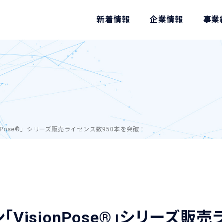
新着情報
企業情報
事業
onPose®」シリーズ販売ライセンス数950本を突破！
「VisionPose®」シリーズ販