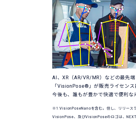
AI、XR（AR/VR/MR）などの
「VisionPose®」が販売ライセ
今後も、誰もが豊かで快適で便利な
※1:VisionPoseNanoを含む。但し、リリ
VisionPose、及びVisionPoseのロゴは、NEXT