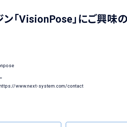
ン「VisionPose」にご興
onpose
＝
https://www.next-system.com/contact