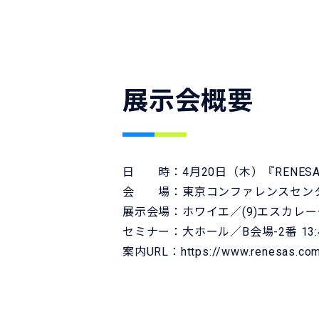
展示会概要
日 時：4月20日（木）『RENESAS A
会 場：東京コンファレンスセン
展示会場：ホワイエ／(9)エスカレ
セミナー：大ホール／B会場-2番 13
案内URL：
https://www.renesas.com