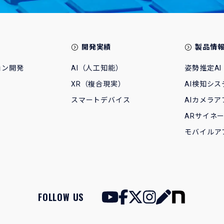
開発実績
製品情
ョン開発
AI（人工知能）
姿勢推定AI
XR（複合現実）
AI検知シス
スマートデバイス
AIカメラア
ARサイネ
モバイルア
FOLLOW US