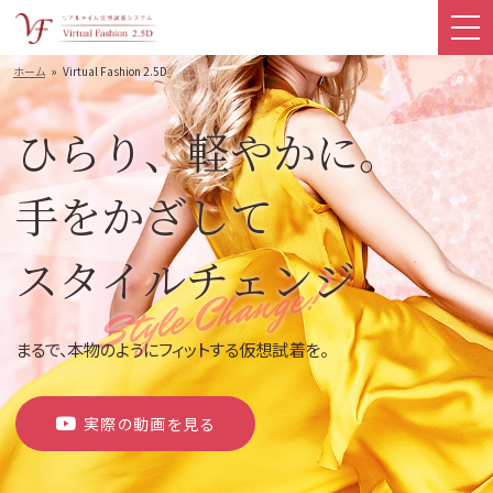
ホーム
Virtual Fashion 2.5D
ひらり、軽やかに。
手をかざして
スタイルチェンジ
まるで、本物のようにフィットする仮想試着を。
実際の動画を見る