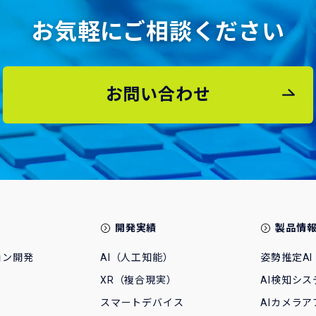
お気軽にご相談ください
お問い合わせ
開発実績
製品情
ョン開発
AI（人工知能）
姿勢推定AI
XR（複合現実）
AI検知シス
スマートデバイス
AIカメラア