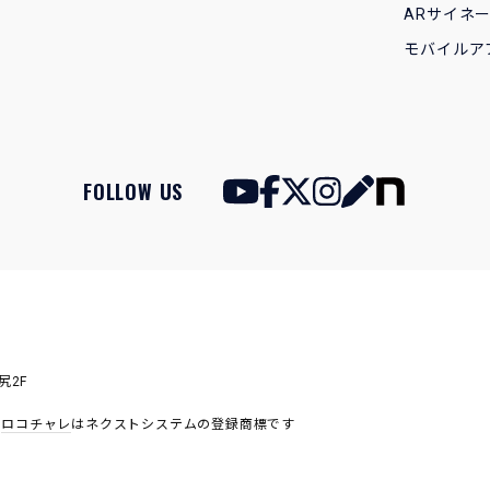
ARサイネ
モバイルア
FOLLOW US
尻2F
,
ロコチャレ
はネクストシステムの登録商標です