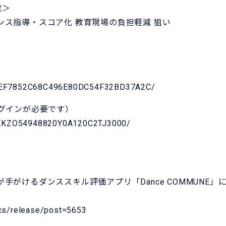
載＞
ス指導・スコア化 教育現場の負担軽減 狙い
/r/B2EF7852C68C496E80DC54F32BD37A2C/
グインが必要です）
/DGKKZO54948820Y0A120C2TJ3000/
けるダンススキル評価アプリ「Dance COMMUNE」に技術
cs/release/post=5653