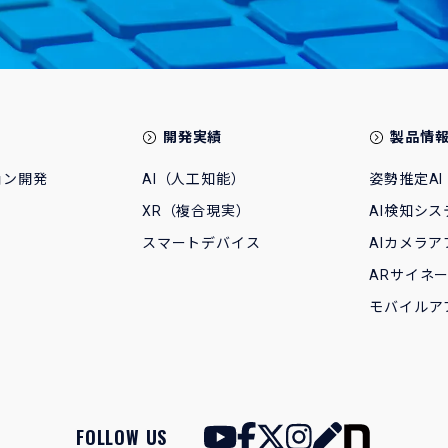
開発実績
製品情
ョン開発
AI（人工知能）
姿勢推定AI
XR（複合現実）
AI検知シス
スマートデバイス
AIカメラア
ARサイネ
モバイルア
FOLLOW US