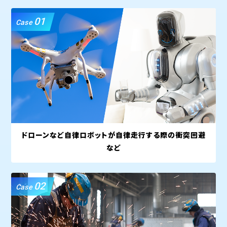
01
Case
ドローンなど自律ロボットが自律走行する際の衝突回避
など
02
Case