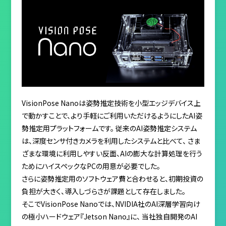
VisionPose Nanoは姿勢推定技術を小型エッジデバイス上
で動かすことで、より手軽にご利用いただけるようにしたAI姿
勢推定用プラットフォームです。 従来のAI姿勢推定システム
は、深度センサ付きカメラを利用したシステムと比べて、 さま
ざまな環境に利用しやすい反面、AIの膨大な計算処理を行う
ためにハイスペックなPCの用意が必要でした。
さらに姿勢推定用のソフトウェア費と合わせると、初期投資の
負担が大きく、導入しづらさが課題として存在しました。
そこでVisionPose Nanoでは、NVIDIA社のAI深層学習向け
の極小ハードウェア『Jetson Nano』に、 当社独自開発のAI